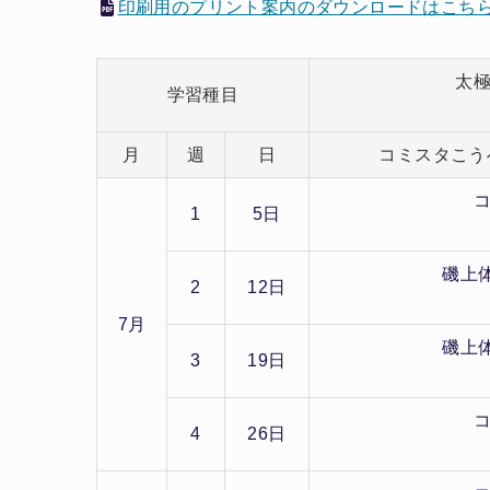
印刷用のプリント案内のダウンロードはこち
太
学習種目
月
週
日
コミスタこう
コ
1
5日
磯上
2
12日
7月
磯上
3
19日
コ
4
26日