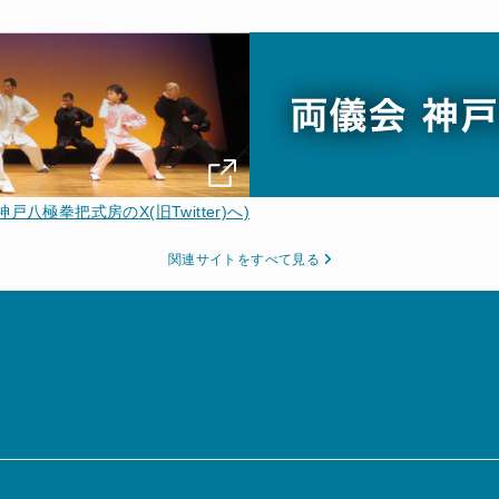
神戸八極拳把式房のX(旧Twitter)へ)
関連サイトをすべて見る