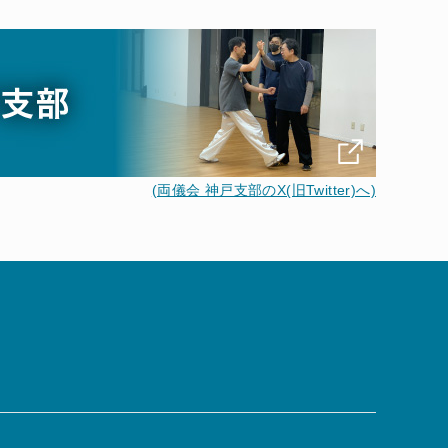
(両儀会 神戸支部のX(旧Twitter)へ)