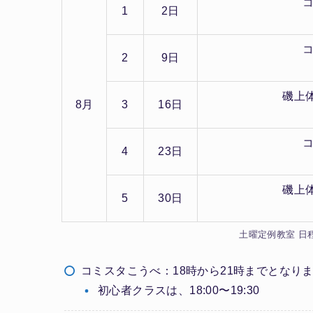
コ
1
2日
コ
2
9日
磯上
8月
3
16日
コ
4
23日
磯上
5
30日
土曜定例教室 日程
コミスタこうべ：18時から21時までとなり
初心者クラスは、18:00〜19:30