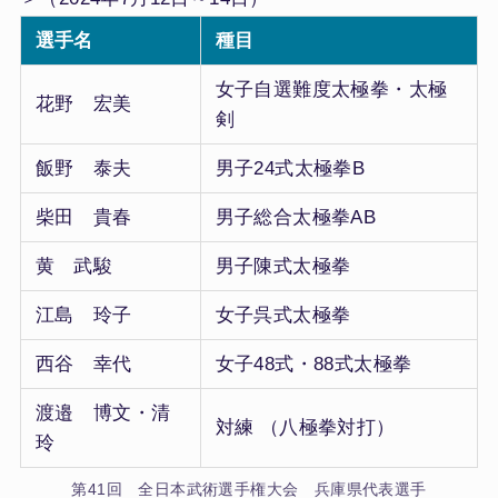
選手名
種目
女子自選難度太極拳・太極
花野 宏美
剣
飯野 泰夫
男子24式太極拳B
柴田 貴春
男子総合太極拳AB
黄 武駿
男子陳式太極拳
江島 玲子
女子呉式太極拳
西谷 幸代
女子48式・88式太極拳
渡邉 博文・清
対練 （八極拳対打）
玲
第41回 全日本武術選手権大会 兵庫県代表選手