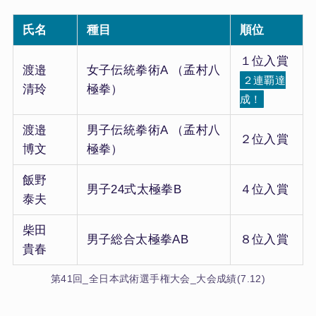
氏名
種目
順位
１位入賞
渡邉
女子伝統拳術A （孟村八
２連覇達
清玲
極拳）
成！
渡邉
男子伝統拳術A （孟村八
２位入賞
博文
極拳）
飯野
男子24式太極拳B
４位入賞
泰夫
柴田
男子総合太極拳AB
８位入賞
貴春
第41回_全日本武術選手権大会_大会成績(7.12)