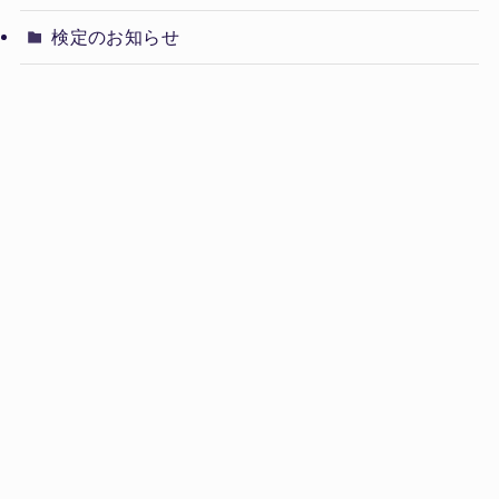
検定のお知らせ
新着ニュース
太極拳を習いたい
教室検索
お問い合わせ
【更新】土曜定例教室日程のお知らせ(2026年8月・9
月)
2026年8月1日
推手学習会のご案内
2026年7月9日
太極剣のご案内
2026年7月3日
自主練会場のお知らせ(2026年7月)
2026年7月3日