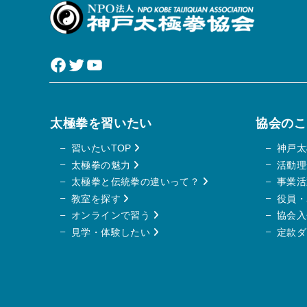
Facebook
Twitter
YouTube
太極拳を習いたい
協会のこ
習いたいTOP
神戸
太極拳の魅力
活動
太極拳と伝統拳の違いって？
事業
教室を探す
役員
オンラインで習う
協会
入
見学・体験したい
定款