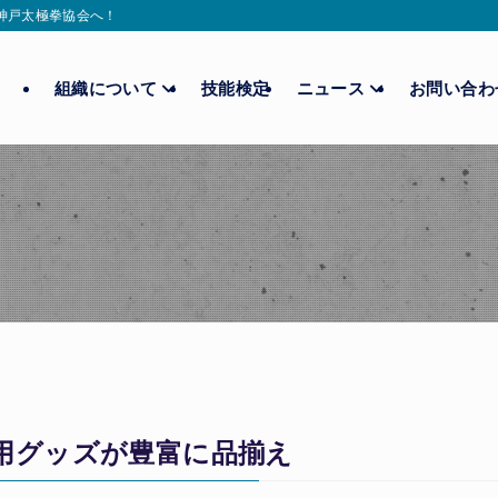
ら神戸太極拳協会へ！
組織について
技能検定
ニュース
お問い合
用グッズが豊富に品揃え