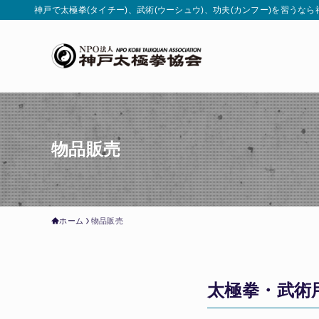
神戸で太極拳(タイチー)、武術(ウーシュウ)、功夫(カンフー)を習うな
物品販売
ホーム
物品販売
太極拳・武術