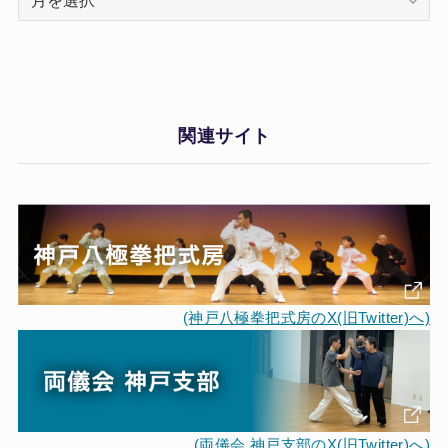
ー
カ
イ
ブ
関連サイト
(神戸八極拳把式房のX(旧Twitter)へ)
(両儀会 神戸支部のX(旧Twitter)へ)