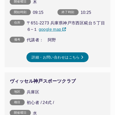
木
開催曜日
09:15
10:25
開始時刻
終了時刻
〒651-2273 兵庫県神戸市西区糀台５丁目
住所
６−１
google map
代講者： 阿野
備考
詳細・お問い合わせはこちら
ヴィッセル神戸スポーツクラブ
兵庫区
地区
初心者 / 24式 /
種目
水
開催曜日