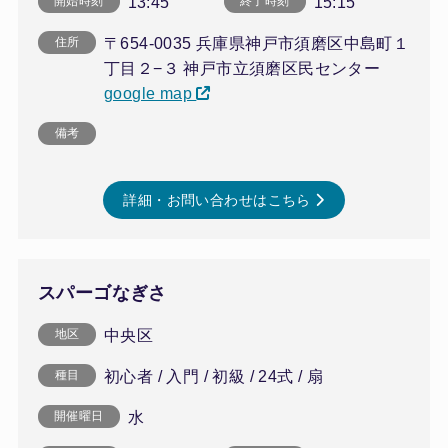
13:45
15:15
開始時刻
終了時刻
〒654-0035 兵庫県神戸市須磨区中島町１
住所
丁目２−３ 神戸市立須磨区民センター
google map
備考
詳細・お問い合わせはこちら
スパーゴなぎさ
中央区
地区
初心者 / 入門 / 初級 / 24式 / 扇
種目
水
開催曜日