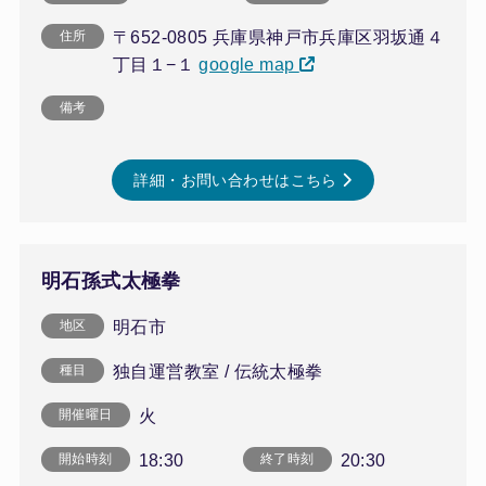
〒652-0805 兵庫県神戸市兵庫区羽坂通４
住所
丁目１−１
google map
備考
詳細・お問い合わせはこちら
明石孫式太極拳
明石市
地区
独自運営教室 / 伝統太極拳
種目
火
開催曜日
18:30
20:30
開始時刻
終了時刻