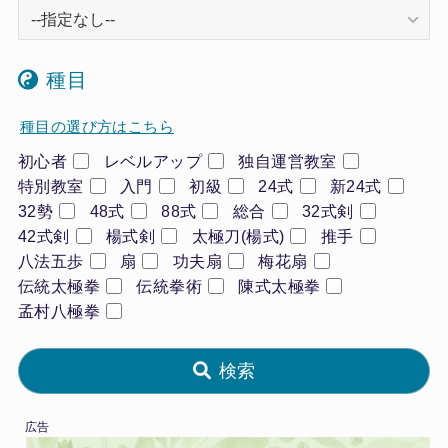
種目
種目の選び方はこちら
初心者
レベルアップ
独自運営教室
特別教室
入門
初級
24式
新24式
32勢
48式
88式
総合
32式剣
42式剣
楊式剣
太極刀(楊式)
推手
八法五歩
扇
功夫扇
梅花扇
伝統太極拳
伝統拳術
陳式太極拳
孟村八極拳
検索
広告