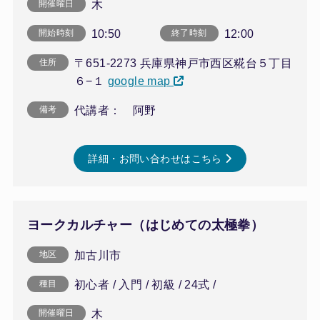
木
開催曜日
10:50
12:00
開始時刻
終了時刻
〒651-2273 兵庫県神戸市西区糀台５丁目
住所
６−１
google map
代講者： 阿野
備考
詳細・お問い合わせはこちら
ヨークカルチャー（はじめての太極拳）
加古川市
地区
初心者 / 入門 / 初級 / 24式 /
種目
木
開催曜日