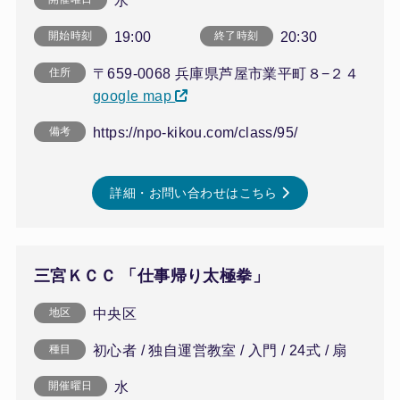
水
19:00
20:30
開始時刻
終了時刻
〒659-0068 兵庫県芦屋市業平町８−２４
住所
google map
https://npo-kikou.com/class/95/
備考
詳細・お問い合わせはこちら
三宮ＫＣＣ 「仕事帰り太極拳」
中央区
地区
初心者 / 独自運営教室 / 入門 / 24式 / 扇
種目
水
開催曜日