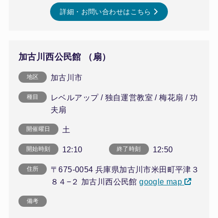
詳細・お問い合わせはこちら
加古川西公民館 （扇）
加古川市
地区
レベルアップ / 独自運営教室 / 梅花扇 / 功
種目
夫扇
土
開催曜日
12:10
12:50
開始時刻
終了時刻
〒675-0054 兵庫県加古川市米田町平津３
住所
８４−２ 加古川西公民館
google map
備考