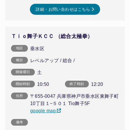
詳細・お問い合わせはこちら
Ｔｉｏ舞子ＫＣＣ （総合太極拳）
垂水区
地区
レベルアップ / 総合 /
種目
土
開催曜日
10:50
12:20
開始時刻
終了時刻
〒655-0047 兵庫県神戸市垂水区東舞子町
住所
10丁目１−５０１ Tio舞子5F
google map
備考