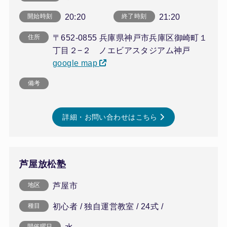
20:20
21:20
開始時刻
終了時刻
〒652-0855 兵庫県神戸市兵庫区御崎町１
住所
丁目２−２ ノエビアスタジアム神戸
google map
備考
詳細・お問い合わせはこちら
芦屋放松塾
芦屋市
地区
初心者 / 独自運営教室 / 24式 /
種目
開催曜日