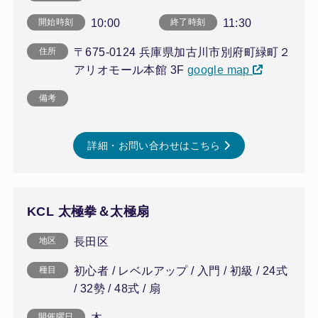
10:00
11:30
開始時刻
終了時刻
〒675-0124 兵庫県加古川市別府町緑町２
住所
アリオモール本館 3F
google map
備考
詳細・お問い合わせはこちら
KCL 太極拳＆太極扇
長田区
地区
初心者 / レベルアップ / 入門 / 初級 / 24式
種目
/ 32勢 / 48式 / 扇
木
開催曜日