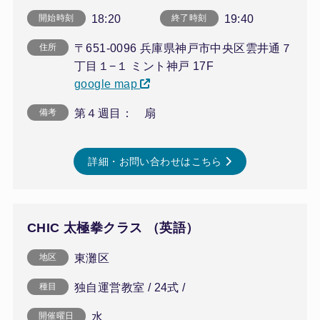
18:20
19:40
開始時刻
終了時刻
〒651-0096 兵庫県神戸市中央区雲井通７
住所
丁目１−１ ミント神戸 17F
google map
第４週目： 扇
備考
詳細・お問い合わせはこちら
CHIC 太極拳クラス （英語）
東灘区
地区
独自運営教室 / 24式 /
種目
水
開催曜日