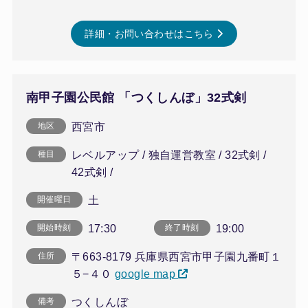
詳細・お問い合わせはこちら
南甲子園公民館 「つくしんぼ」32式剣
西宮市
地区
レベルアップ / 独自運営教室 / 32式剣 /
種目
42式剣 /
土
開催曜日
17:30
19:00
開始時刻
終了時刻
〒663-8179 兵庫県西宮市甲子園九番町１
住所
５−４０
google map
つくしんぼ
備考