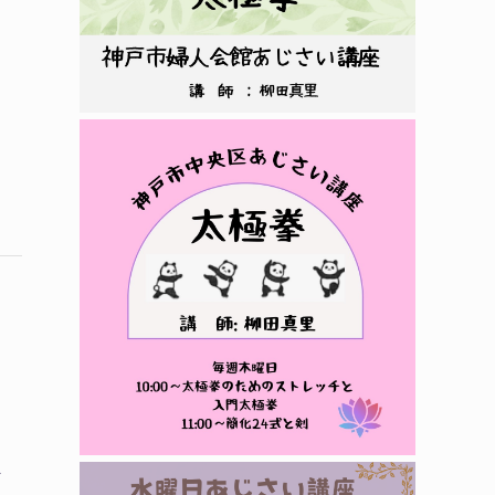
～
。
ま