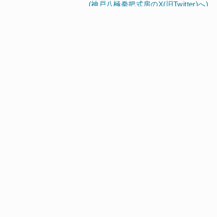
(神戸八極拳把式房のX(旧Twitter)へ)
太極拳を習いたい
教室検索
お問い合わせ
(両儀会 神戸支部のX(旧Twitter)へ)
関連サイトをすべて見る
Facebook
Twitter
YouTube
太極拳を習いたい