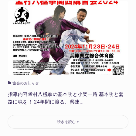
協会のお知らせ
指導内容孟村八極拳の基本功と小架一路 基本功と套
路に魂を！ 24年間に渡る、呉連...