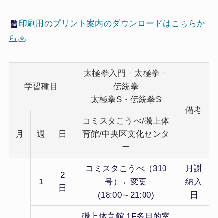
印刷用のプリント案内のダウンロードはこちらか
ら
太極拳入門・太極拳・
学習種目
伝統拳
太極拳S・伝統拳S
備考
コミスタこうべ/磯上体
月
週
日
育館/中央区文化センタ
ー
コミスタこうべ（310
月謝
2
1
号）←変更
納入
日
(18:00～21:00)
日
磯上体育館 1F多目的室