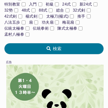
特別教室
入門
初級
24式
新24式
32勢
48式
88式
総合
32式剣
42式剣
楊式剣
太極刀(楊式)
推手
八法五歩
扇
功夫扇
梅花扇
伝統太極拳
伝統拳術
陳式太極拳
孟村八極拳
検索
広告