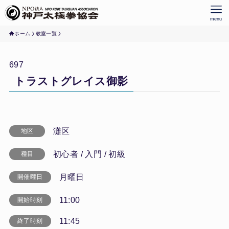
menu
ホーム
教室一覧
697
トラストグレイス御影
灘区
地区
初心者 / 入門 / 初級
種目
月曜日
開催曜日
11:00
開始時刻
11:45
終了時刻