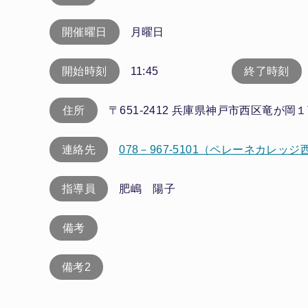
開催曜日
月曜日
開始時刻
11:45
終了時刻
住所
〒651-2412 兵庫県神戸市西区竜が岡
連絡先
078－967-5101（ペレーネカレッ
指導員
肥嶋 陽子
備考
備考2