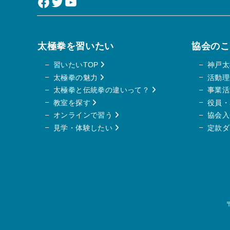
Facebook
Twitter
YouTube
太極拳を習いたい
協会のこ
習いたいTOP
神戸
太極拳の魅力
活動
太極拳と伝統拳の違いって？
事業
教室を探す
役員
オンラインで習う
協会
入
見学・体験したい
定款