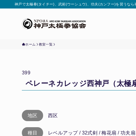
神戸で太極拳(タイチー)、武術(ウーシュウ)、功夫(カンフー)を習うな
ホーム
教室一覧
399
ペレーネカレッジ西神戸（太極
地区
西区
種目
レベルアップ / 32式剣 / 梅花扇 / 功夫扇