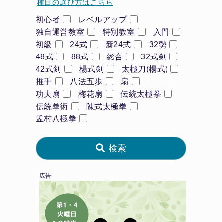
種目の選び方はこちら
初心者
レベルアップ
独自運営教室
特別教室
入門
初級
24式
新24式
32勢
48式
88式
総合
32式剣
42式剣
楊式剣
太極刀(楊式)
推手
八法五歩
扇
功夫扇
梅花扇
伝統太極拳
伝統拳術
陳式太極拳
孟村八極拳
検索
広告