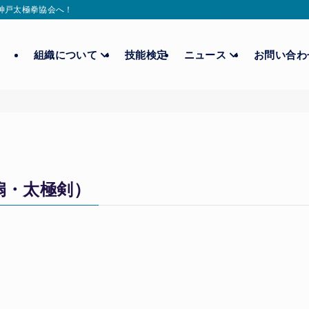
ら神戸太極拳協会へ！
組織について
技能検定
ニュース
お問い合
扇・太極剣）